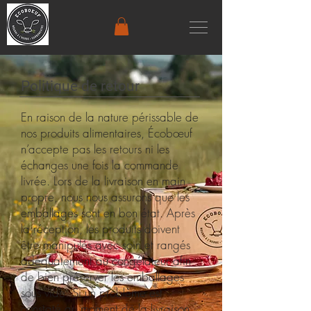
Politique de retour
En raison de la nature périssable de
nos produits alimentaires, Écobœuf
n’accepte pas les retours ni les
échanges une fois la commande
livrée. Lors de la livraison en main
propre, nous nous assurons que les
emballages sont en bon état. Après
la réception, les produits doivent
être manipulés avec soin et rangés
adéquatement au congélateur afin
de bien préserver les emballages
sous vide. Si un problème est
constaté au moment de l
a livraison,