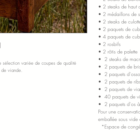
• 2 steaks de haut 
• 2 médaillons de s
• 2 steaks de culott
• 2 paquets de cub
• 4 paquets de cube
• 2 rosbifs
• 2 rôtis de palette
• 2 steaks de mac
sélection variée de coupes de qualité
• 2 paquets de bris
s de viande.
• 2 paquets d'oss
• 2 paquets de rib
• 2 paquets de via
• 40 paquets de v
• 2 paquets d'os 
Pour une conservatio
emballée sous vide 
*Espace de congél