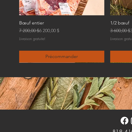
Bœuf entier
1/2 bœuf
Prix original
Prix promotionnel
Prix origin
Prix prom
7 200,00 $
6 200,00 $
3 600,00 $
Livraison gratuite!
Livraison gratu
Précommander
819 41