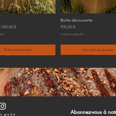
Boîte découverte
al
otionnel
Prix
3 200,00 $
900,00 $
ite!
Livraison gratuite!
Précommander
Ajouter au panier
Abonnez-vous à notr
0-8277