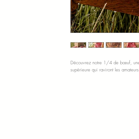
Découvrez notre 1/4 de bœuf, une 
supérieure qui raviront les amateur