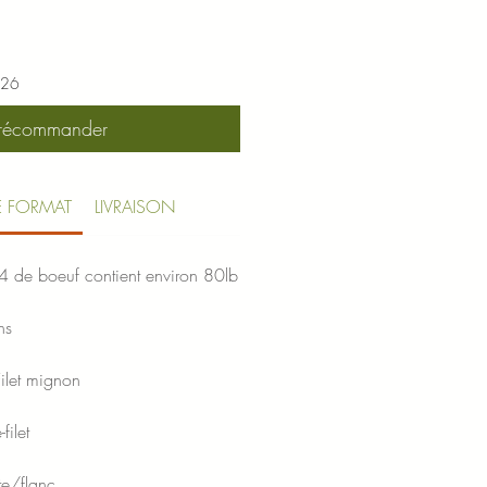
026
récommander
E FORMAT
LIVRAISON
4 de boeuf contient environ 80lb
ns
ilet mignon
filet
te/flanc