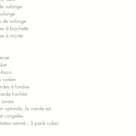
de surlonge
urlonge
e de surlonge
es à brochette
s à mijoter
reuse
ket
o-buco
s coréen
ndes à fondue
iande hachée
à soupe
n optimale, la viande est
et congelée.
ateur estimé : 3 pieds cubes