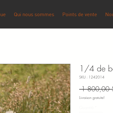
que
Qui nous sommes
Points de vente
Nou
1/4 de 
SKU : 1242014
 1 800,00 
Livraison gratuite!
Quantité
*